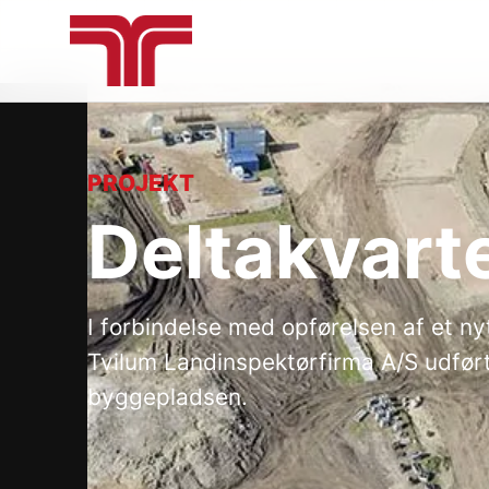
PROJEKT
Deltakvart
I forbindelse med opførelsen af et ny
Tvilum Landinspektørfirma A/S udfør
byggepladsen.