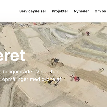
Serviceydelser
Projekter
Nyheder
Om os
eret
t boligområde i Vinge har
t opmålinger med drone af