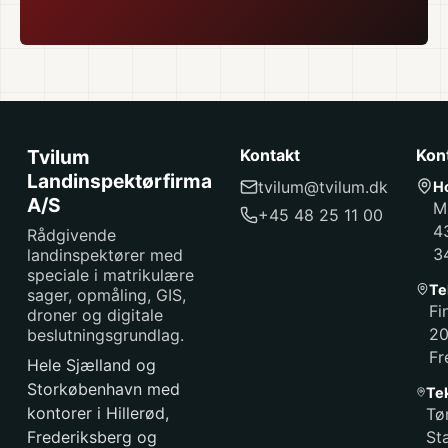
Tvilum
Kontakt
Kon
Landinspektørfirma
tvilum@tvilum.dk
H
A/S
M
+45 48 25 11 00
4
Rådgivende
3
landinspektører med
speciale i matrikulære
Te
sager, opmåling, GIS,
Fi
droner og digitale
2
beslutningsgrundlag.
Fr
Hele Sjælland og
Storkøbenhavn med
Te
kontorer i Hillerød,
Tø
Frederiksberg og
St