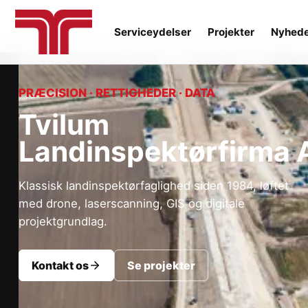
Serviceydelser
Projekter
Nyhed
PRÆCISION · RETTIGHEDER · DATA
Tvilum
Landinspektørfirma 
Klassisk landinspektørfaglighed siden 1984, løftet
med drone, laserscanning, GIS og digitale
projektgrundlag.
Kontakt os
Se projekter