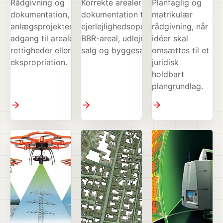
Rådgivning og
Korrekte arealer og
Planfaglig og
dokumentation, når
dokumentation til
matrikulær
anlægsprojekter kræver
ejerlejlighedsopdeling,
rådgivning, når
adgang til arealer, nye
BBR-areal, udlejning,
idéer skal
rettigheder eller
salg og byggesager.
omsættes til et
ekspropriation.
juridisk
holdbart
plangrundlag.