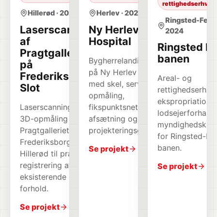
rettighedserhver
Hillerød · 2024
Herlev · 2024
Ringsted-Feme
Laserscanning
Ny Herlev
2024
af
Hospital
Ringsted F
Pragtgalleriet
banen
Bygherrelandinspektør
på
på Ny Herlev Hospital
Frederiksborg
Areal- og
med skel, servitutter,
Slot
rettighedserhver
opmåling,
ekspropriation,
Laserscanning og
fikspunktsnet,
lodsejerforhand
3D-opmåling af
afsætning og
myndighedskoor
Pragtgalleriet på
projekteringsgrundlag.
for Ringsted-Fe
Frederiksborg Slot i
banen.
Se projekt
Hillerød til præcis
registrering af
Se projekt
eksisterende
forhold.
Se projekt