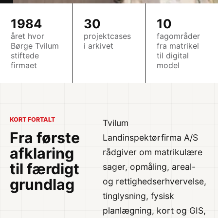
1984
30
10
året hvor
projektcases
fagområder
Børge Tvilum
i arkivet
fra matrikel
stiftede
til digital
firmaet
model
KORT FORTALT
Tvilum
Fra første
Landinspektørfirma A/S
afklaring
rådgiver om matrikulære
til færdigt
sager, opmåling, areal-
grundlag
og rettighedserhvervelse,
tinglysning, fysisk
planlægning, kort og GIS,