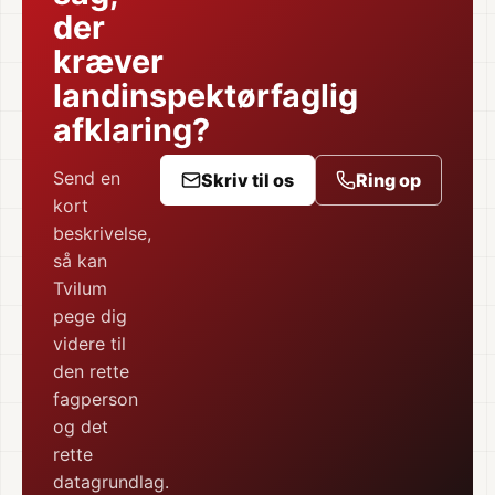
der
kræver
landinspektørfaglig
afklaring?
Send en
Skriv til os
Ring op
kort
beskrivelse,
så kan
Tvilum
pege dig
videre til
den rette
fagperson
og det
rette
datagrundlag.