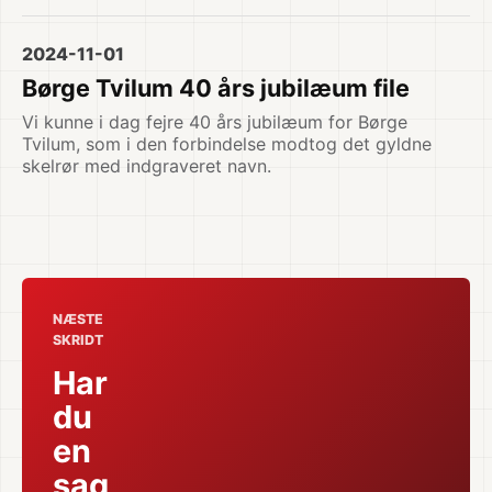
2024-11-01
Børge Tvilum 40 års jubilæum file
Vi kunne i dag fejre 40 års jubilæum for Børge
Tvilum, som i den forbindelse modtog det gyldne
skelrør med indgraveret navn.
NÆSTE
SKRIDT
Har
du
en
sag,