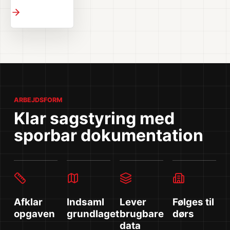
ARBEJDSFORM
Klar sagstyring med
sporbar dokumentation
Afklar
Indsaml
Lever
Følges til
opgaven
grundlaget
brugbare
dørs
data