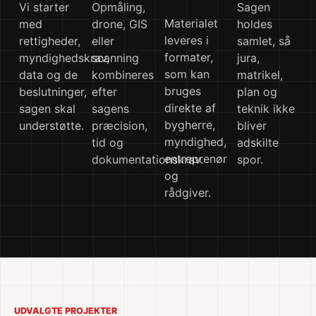
Vi starter
Opmåling,
Sagen
Materialet
med
drone, GIS
holdes
leveres i
rettigheder,
eller
samlet, så
formater,
myndighedskrav,
scanning
jura,
som kan
data og de
kombineres
matrikel,
bruges
beslutninger,
efter
plan og
direkte af
sagen skal
sagens
teknik ikke
bygherre,
understøtte.
præcision,
bliver
myndighed,
tid og
adskilte
entreprenør
dokumentationskrav.
spor.
og
rådgiver.
UDVALGTE PROJEKTER