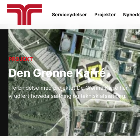
Serviceydelser
Projekter
Nyhed
PROJEKT
Den Grønne Karré
I forbindelse med projektet De Grønne Karré har
vi udført hovedafsætning og teknisk afsætning.