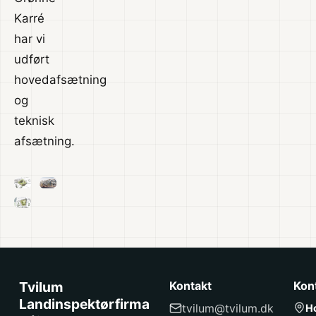
Karré
har vi
udført
hovedafsætning
og
teknisk
afsætning.
Tvilum
Kontakt
Kon
Landinspektørfirma
tvilum@tvilum.dk
H