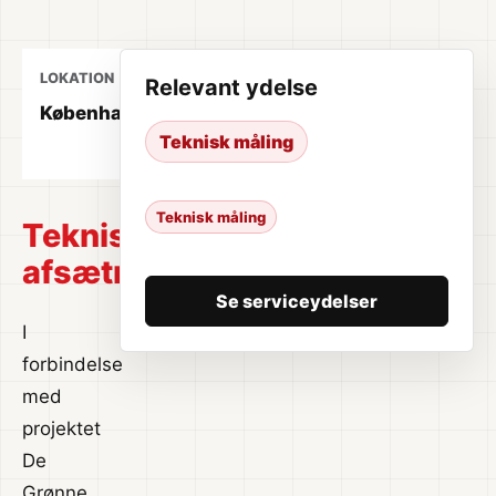
LOKATION
ÅR
YDELSE
Relevant ydelse
København
2024
Teknisk
Teknisk måling
måling
Teknisk måling
Teknisk
afsætning
Se serviceydelser
I
forbindelse
med
projektet
De
Grønne