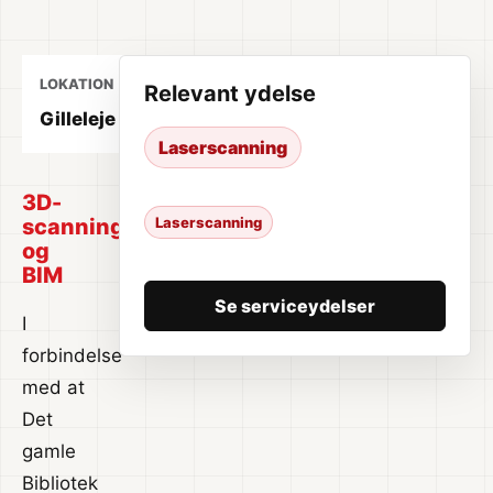
LOKATION
ÅR
YDELSE
Relevant ydelse
Gilleleje
2024
Laserscanning
Laserscanning
3D-
scanning
Laserscanning
og
BIM
Se serviceydelser
I
forbindelse
med at
Det
gamle
Bibliotek