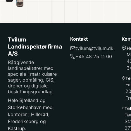
Tvilum
Kontakt
Kon
Landinspektørfirma
tvilum@tvilum.dk
H
A/S
M
+45 48 25 11 00
4
Rådgivende
3
landinspektører med
speciale i matrikulære
Te
sager, opmåling, GIS,
Fi
droner og digitale
2
beslutningsgrundlag.
Fr
Hele Sjælland og
Storkøbenhavn med
Te
kontorer i Hillerød,
Tø
Frederiksberg og
St
27
Kastrup.