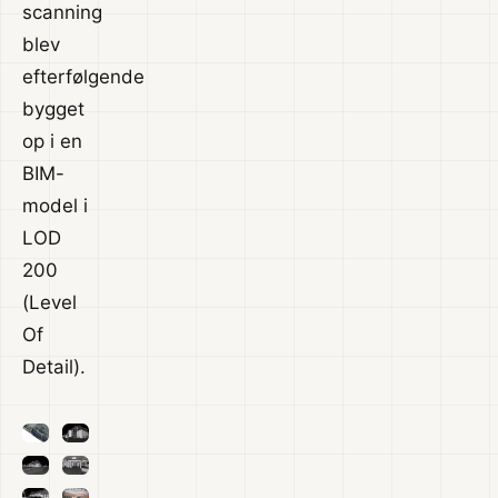
scanning
blev
efterfølgende
bygget
op i en
BIM-
model i
LOD
200
(Level
Of
Detail).