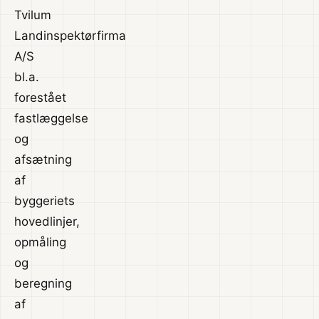
Tvilum
Landinspektørfirma
A/S
bl.a.
forestået
fastlæggelse
og
afsætning
af
byggeriets
hovedlinjer,
opmåling
og
beregning
af