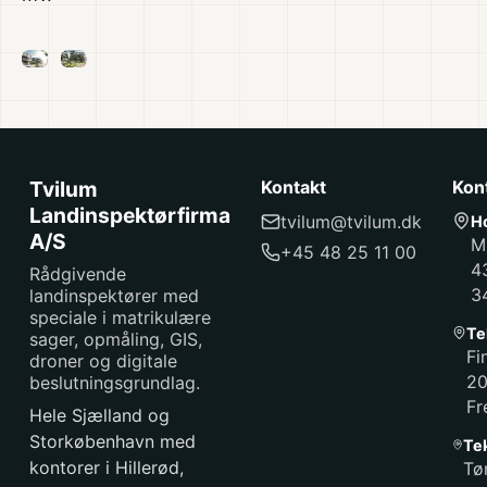
Tvilum
Kontakt
Kon
Landinspektørfirma
tvilum@tvilum.dk
H
A/S
M
+45 48 25 11 00
4
Rådgivende
3
landinspektører med
speciale i matrikulære
Te
sager, opmåling, GIS,
Fi
droner og digitale
2
beslutningsgrundlag.
Fr
Hele Sjælland og
Storkøbenhavn med
Te
kontorer i Hillerød,
Tø