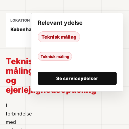
LOKATION
ÅR
YDELSE
Relevant ydelse
København
2024
Teknisk
Teknisk måling
måling
Teknisk måling
Teknisk
måling
og
Se serviceydelser
ejerlejlighedsopdeling
I
forbindelse
med