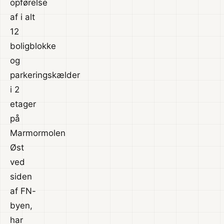
opførelse
af i alt
12
boligblokke
og
parkeringskælder
i 2
etager
på
Marmormolen
Øst
ved
siden
af FN-
byen,
har