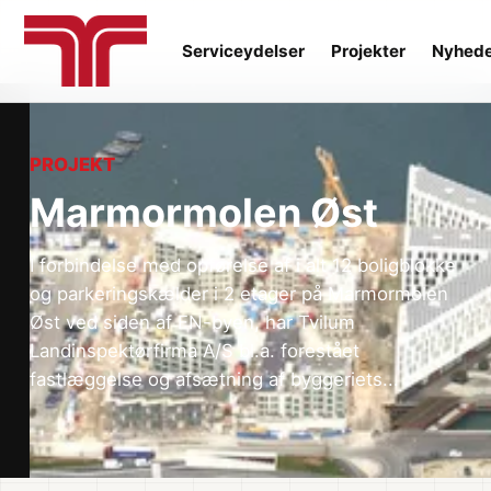
Serviceydelser
Projekter
Nyhed
PROJEKT
Marmormolen Øst
I forbindelse med opførelse af i alt 12 boligblokke
og parkeringskælder i 2 etager på Marmormolen
Øst ved siden af FN-byen, har Tvilum
Landinspektørfirma A/S bl.a. forestået
fastlæggelse og afsætning af byggeriets...