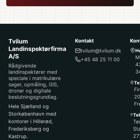
Tvilum
Kontakt
Kon
Landinspektørfirma
tvilum@tvilum.dk
H
A/S
M
+45 48 25 11 00
4
Rådgivende
3
landinspektører med
speciale i matrikulære
Te
sager, opmåling, GIS,
Fi
droner og digitale
2
beslutningsgrundlag.
Fr
Hele Sjælland og
Storkøbenhavn med
Te
kontorer i Hillerød,
Tø
Frederiksberg og
St
27
Kastrup.