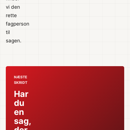
vi den
rette
fagperson
til
sagen.
NÆSTE
SKRIDT
Har
du
en
sag,
der