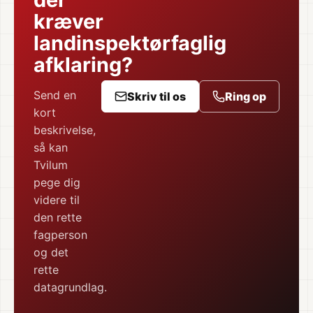
kræver
landinspektørfaglig
afklaring?
Send en
Skriv til os
Ring op
kort
beskrivelse,
så kan
Tvilum
pege dig
videre til
den rette
fagperson
og det
rette
datagrundlag.