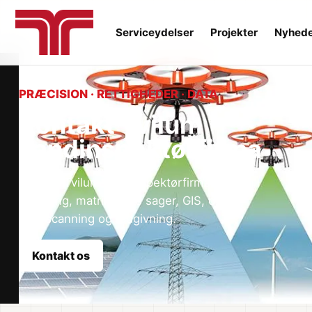
Serviceydelser
Projekter
Nyhed
PRÆCISION · RETTIGHEDER · DATA
Kontakt Tvilum
Landinspektørfirma
Kontakt Tvilum Landinspektørfirma A/S om
opmåling, matrikulære sager, GIS, drone,
laserscanning og rådgivning.
Kontakt os