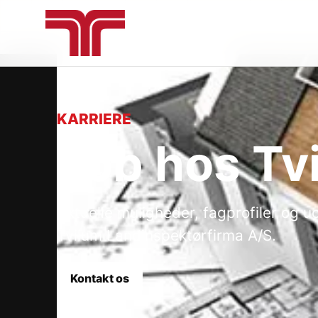
KARRIERE
Job hos Tv
Aktuelle muligheder, fagprofiler og 
Tvilum Landinspektørfirma A/S.
Kontakt os