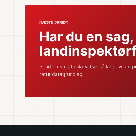
NÆSTE SKRIDT
Har du en sag,
landinspektørf
Send en kort beskrivelse, så kan Tvilum p
rette datagrundlag.