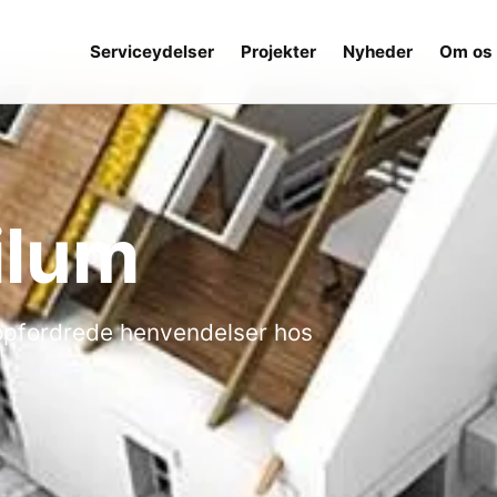
Serviceydelser
Projekter
Nyheder
Om os
ilum
uopfordrede henvendelser hos