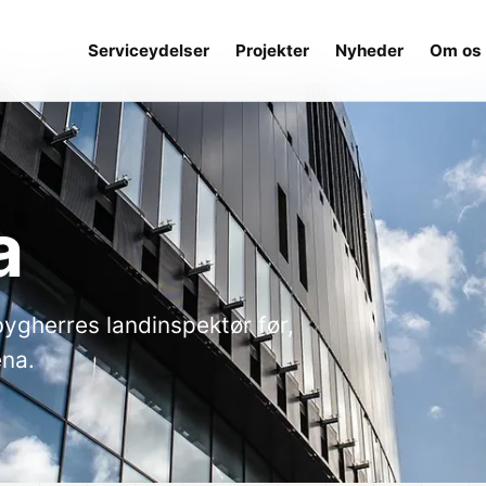
Serviceydelser
Projekter
Nyheder
Om os
a
ygherres landinspektør før,
ena.