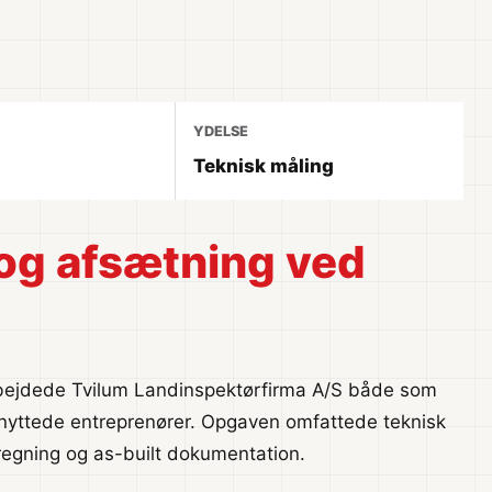
YDELSE
Teknisk måling
og afsætning ved
rbejdede Tvilum Landinspektørfirma A/S både som
lknyttede entreprenører. Opgaven omfattede teknisk
regning og as-built dokumentation.