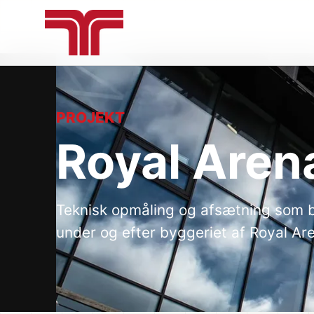
PROJEKT
Royal Aren
Teknisk opmåling og afsætning som b
under og efter byggeriet af Royal Ar